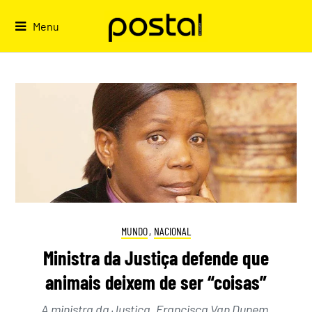
Skip
to
Menu
content
MUNDO
,
NACIONAL
Ministra da Justiça defende que
animais deixem de ser “coisas”
A ministra da Justiça, Francisca Van Dunem,