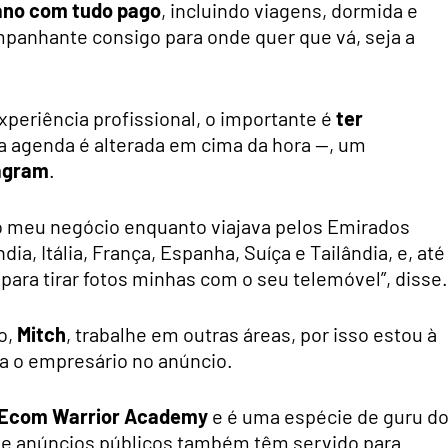
 ano com tudo pago
, incluindo viagens, dormida e
mpanhante consigo para onde quer que vá, seja a
experiência profissional, o importante é
ter
a agenda é alterada em cima da hora —, um
tagram
.
 o meu negócio enquanto viajava pelos Emirados
a, Itália, França, Espanha, Suíça e Tailândia, e, até
ara tirar fotos minhas com o seu telemóvel”, disse.
o,
Mitch
, trabalhe em outras áreas, por isso estou à
ca o empresário no anúncio.
a Ecom Warrior Academy
e é uma espécie de guru d
 de anúncios públicos também têm servido para