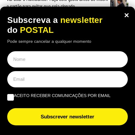
o cartão para evitar que seja clonado
×
Subscreva a
newsletter
do
POSTAL
Pode sempre cancelar a qualquer momento
OPINIÃO
Do amor ao ódio vai apenas um passo | Por Henrique
Dias Freire
Albufeira, trânsito, ruído e equilíbrio | Por António
Nóbrega
ACEITO RECEBER COMUNICAÇÕES POR EMAIL
Governantes no Algarve: de reino a região transnacional
| Por Virgílio Machado
Subscrever newsletter
EUROPE DIRECT ALGARVE