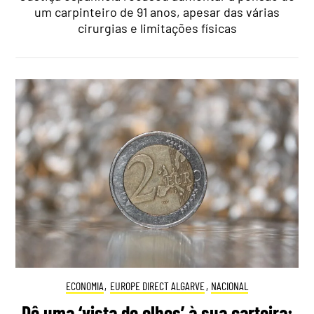
um carpinteiro de 91 anos, apesar das várias
cirurgias e limitações físicas
ECONOMIA
,
EUROPE DIRECT ALGARVE
,
NACIONAL
Dê uma ‘vista de olhos’ à sua carteira: