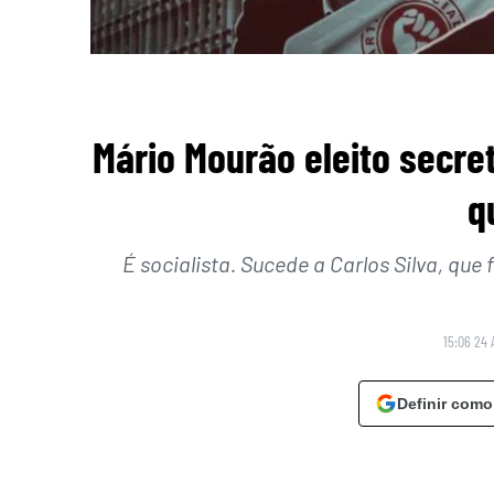
Mário Mourão eleito secre
q
É socialista. Sucede a Carlos Silva, que 
15:06 24 
Definir como