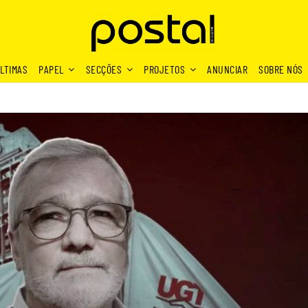
LTIMAS
PAPEL
SECÇÕES
PROJETOS
ANUNCIAR
SOBRE NÓS