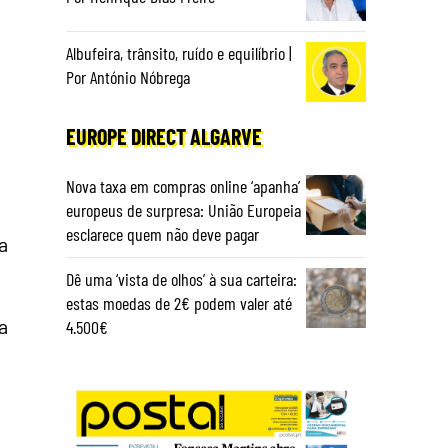
Albufeira, trânsito, ruído e equilíbrio |
Por António Nóbrega
EUROPE DIRECT ALGARVE
Nova taxa em compras online ‘apanha’
europeus de surpresa: União Europeia
esclarece quem não deve pagar
a
Dê uma ‘vista de olhos’ à sua carteira:
estas moedas de 2€ podem valer até
a
4.500€