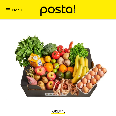
Skip
to
Menu
content
NACIONAL