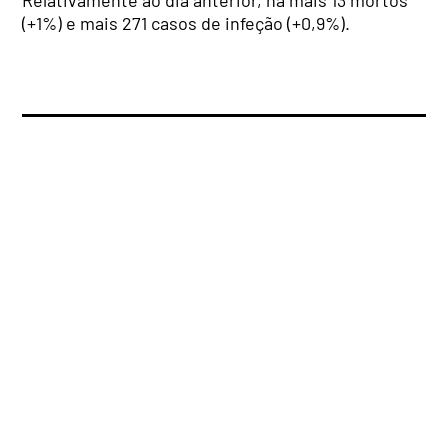
Relativamente ao dia anterior, há mais 13 mortos
(+1%) e mais 271 casos de infeção (+0,9%).