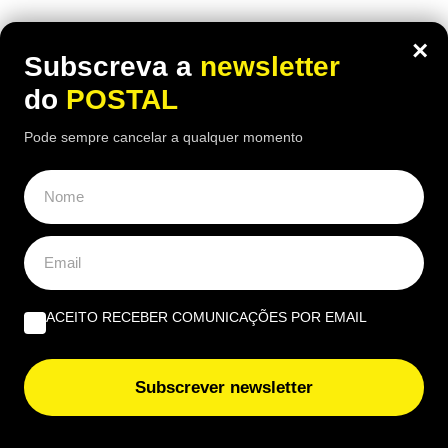
×
Subscreva a
newsletter
do
POSTAL
Pode sempre cancelar a qualquer momento
ACEITO RECEBER COMUNICAÇÕES POR EMAIL
ALGARVE
,
GASTRONOMIA
“O verdadeiro sabor da Guia”: nesta
Subscrever newsletter
churrasqueira algarvia da EN125 ainda