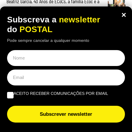
Beatriz Garcia, 40 Anos de ECoCs, a família Ecoc e a
Next Culture | Por João Palmeiro
×
Subscreva a
newsletter
do
POSTAL
Pode sempre cancelar a qualquer momento
ACEITO RECEBER COMUNICAÇÕES POR EMAIL
Subscrever newsletter