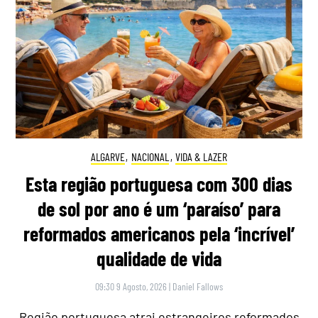
ALGARVE
,
NACIONAL
,
VIDA & LAZER
Esta região portuguesa com 300 dias
de sol por ano é um ‘paraíso’ para
reformados americanos pela ‘incrível’
qualidade de vida
09:30 9 Agosto, 2026
|
Daniel Fallows
Região portuguesa atrai estrangeiros reformados