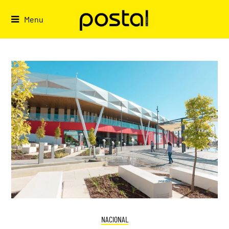
Skip
to
Menu
content
NACIONAL