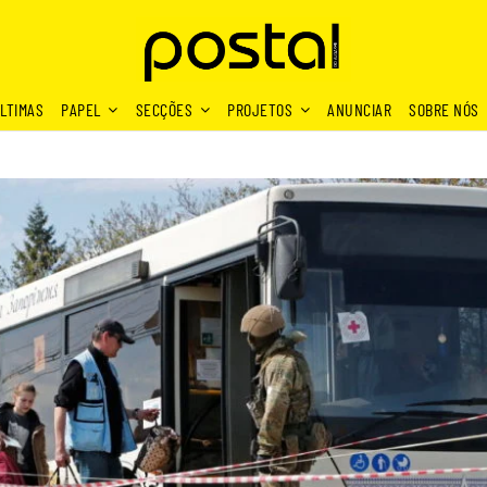
LTIMAS
PAPEL
SECÇÕES
PROJETOS
ANUNCIAR
SOBRE NÓS