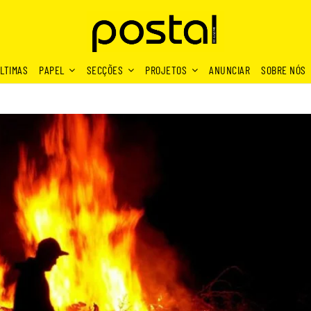
LTIMAS
PAPEL
SECÇÕES
PROJETOS
ANUNCIAR
SOBRE NÓS