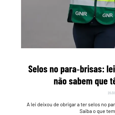
Selos no para‑brisas: l
não sabem que tê
20:30
A lei deixou de obrigar a ter selos no 
Saiba o que tem