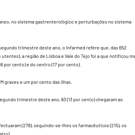
tâneo, no sistema gastrenterológico e perturbações no sistema
segundo trimestre deste ano, o Infarmed refere que, das 652
 utentes), a região de Lisboa e Vale do Tejo foi a que notificou m
 por cento) e do centro (17 por cento).
M graves e um por cento das ilhas.
egundo trimestre deste ano, 83 (13 por cento) chegaram ao
ctuaram (278), seguindo-se-lhes os farmacêuticos (215), os
atro).