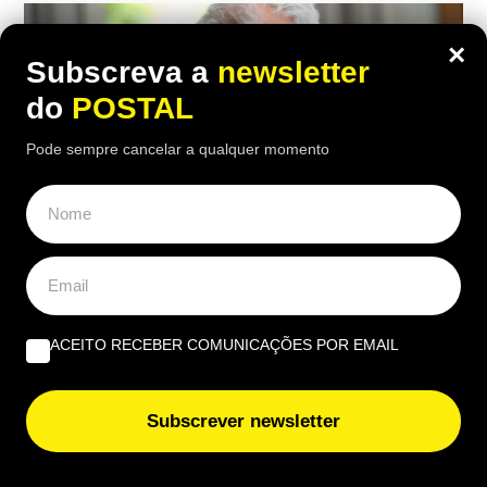
×
Subscreva a
newsletter
do
POSTAL
Pode sempre cancelar a qualquer momento
ECONOMIA
,
EUROPA
ACEITO RECEBER COMUNICAÇÕES POR EMAIL
Carpinteiro reformado de 91 anos com
incapacidade vê Segurança Social
Subscrever newsletter
recusar-lhe subida da pensão de 850€
para 1.547€: caso foi ‘parar’ a tribunal