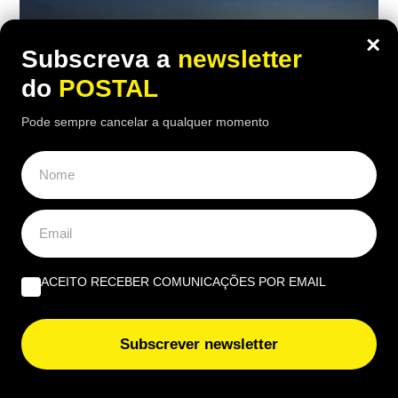
×
Subscreva a
newsletter
do
POSTAL
Pode sempre cancelar a qualquer momento
CIÊNCIA
,
NACIONAL
“Anel de diamante”: este fenómeno
raro durante o eclipse solar vai durar
cerca de 26 segundos e é isto que vai
ACEITO RECEBER COMUNICAÇÕES POR EMAIL
acontecer
21:00 6 Agosto, 2026
|
Gonçalo Viegas
Subscrever newsletter
Fenómeno conhecido como "anel de diamante"
durará apenas cerca de 26 segundos em Portugal,