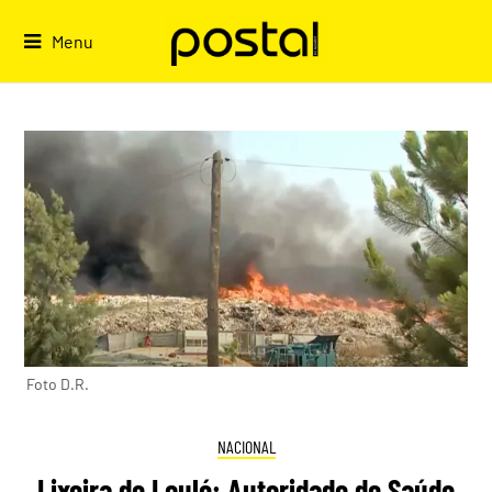
Skip
to
Menu
content
Foto D.R.
NACIONAL
Lixeira de Loulé: Autoridade de Saúde