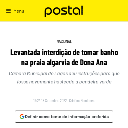
Skip
to
Menu
content
NACIONAL
Levantada interdição de tomar banho
na praia algarvia de Dona Ana
Câmara Municipal de Lagos deu instruções para que
fosse novamente hasteada a bandeira verde
19:24 18 Setembro, 2022
|
Cristina Mendonça
Definir como fonte de informação preferida