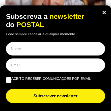
×
Subscreva a
newsletter
do
POSTAL
Pode sempre cancelar a qualquer momento
ECONOMIA
,
EUROPA
Inquilino recusou pagar taxa do lixo
porque o contrato não indicava o valor:
tribunal obrigou-o a pagar por este
ACEITO RECEBER COMUNICAÇÕES POR EMAIL
motivo
20:30 5 Agosto, 2026
|
João Luís
Subscrever newsletter
O inquilino contestou a taxa do lixo por considerar
que contrato não era suficientemente claro, mas o