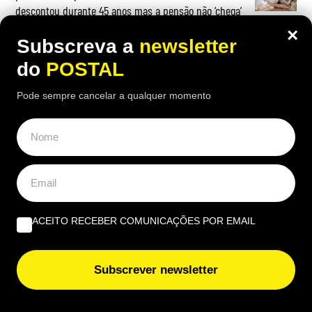
descontou durante 45 anos mas a pensão não ‘chega’
×
Subscreva a
newsletter
do
POSTAL
OPINIÃO
Pode sempre cancelar a qualquer momento
Do amor ao ódio vai apenas um passo | Por Henrique
Dias Freire
Albufeira, trânsito, ruído e equilíbrio | Por António
Nóbrega
ACEITO RECEBER COMUNICAÇÕES POR EMAIL
Governantes no Algarve: de reino a região transnacional
| Por Virgílio Machado
Subscrever newsletter
EUROPE DIRECT ALGARVE