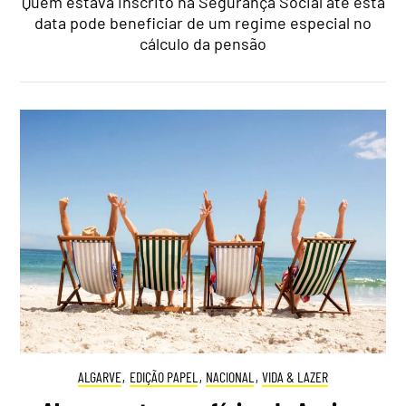
Quem estava inscrito na Segurança Social até esta
data pode beneficiar de um regime especial no
cálculo da pensão
ALGARVE
,
EDIÇÃO PAPEL
,
NACIONAL
,
VIDA & LAZER