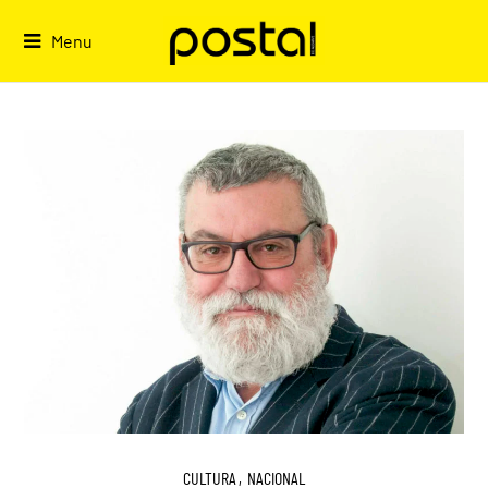
Skip
to
Menu
content
CULTURA
,
NACIONAL