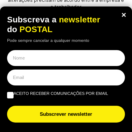
o trabalhador
×
Subscreva a
newsletter
do
POSTAL
ÚLTIMAS NOTÍCIAS
Pode sempre cancelar a qualquer momento
Algarve reduz despesa em radiologia, mas mantém
setor com concentração elevada
Crise em Ceuta leva a reforço da vigilância marítima no
Algarve
ACEITO RECEBER COMUNICAÇÕES POR EMAIL
Kanye West faz Estádio Algarve vibrar do topo de um
globo
Subscrever newsletter
Estes apoios do Governo já estão em vigor e podem ‘dar
uma folga’ à sua carteira: saiba quem pode beneficiar