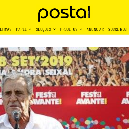
LTIMAS
PAPEL
SECÇÕES
PROJETOS
ANUNCIAR
SOBRE NÓS