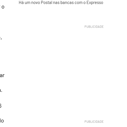
Há um novo Postal nas bancas com o Expresso
 o
,
ar
.
6
do