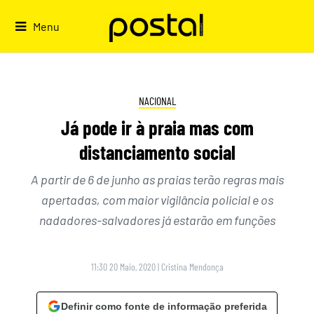
Skip
to
Menu
content
NACIONAL
Já pode ir à praia mas com
distanciamento social
A partir de 6 de junho as praias terão regras mais
apertadas, com maior vigilância policial e os
nadadores-salvadores já estarão em funções
11:30 20 Maio, 2020
|
Cristina Mendonça
Definir como fonte de informação preferida