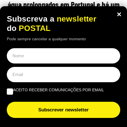
água prolongados em Portugal e há um
concelho com interrupção durante 5
×
Subscreva a
newsletter
dias
do
POSTAL
18:30 7 Agosto, 2026
|
Rubén Gonçalves
Pode sempre cancelar a qualquer momento
Vários concelhos já têm cortes de água
confirmados para a semana de 10 a 16 de agosto,
com interrupções que podem durar várias horas
ACEITO RECEBER COMUNICAÇÕES POR EMAIL
Subscrever newsletter