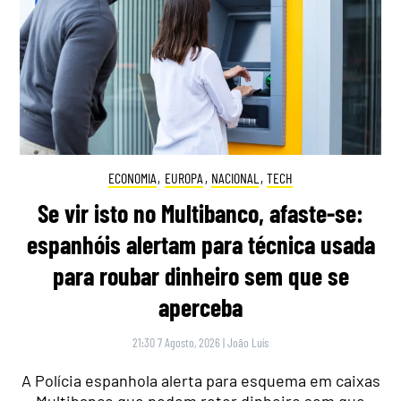
ECONOMIA
,
EUROPA
,
NACIONAL
,
TECH
Se vir isto no Multibanco, afaste-se:
espanhóis alertam para técnica usada
para roubar dinheiro sem que se
aperceba
21:30 7 Agosto, 2026
|
João Luís
A Polícia espanhola alerta para esquema em caixas
Multibanco que podem reter dinheiro sem que