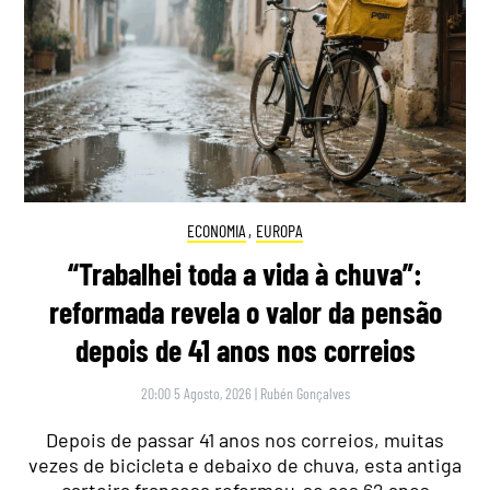
ECONOMIA
,
EUROPA
“Trabalhei toda a vida à chuva”:
reformada revela o valor da pensão
depois de 41 anos nos correios
20:00 5 Agosto, 2026
|
Rubén Gonçalves
Depois de passar 41 anos nos correios, muitas
vezes de bicicleta e debaixo de chuva, esta antiga
carteira francesa reformou-se aos 62 anos