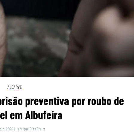
ALGARVE
risão preventiva por roubo de
el em Albufeira
sto, 2026
|
Henrique Dias Freire