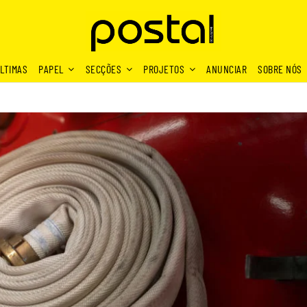
LTIMAS
PAPEL
SECÇÕES
PROJETOS
ANUNCIAR
SOBRE NÓS