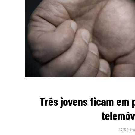
Três jovens ficam em p
telemóv
13:15 9 Ago