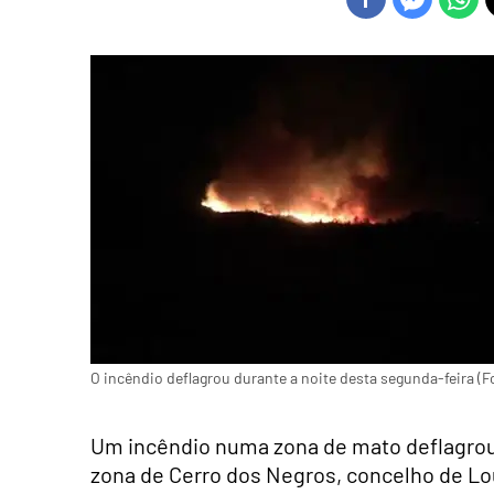
O incêndio deflagrou durante a noite desta segunda-feira (F
Um incêndio numa zona de mato deflagrou d
zona de Cerro dos Negros, concelho de Lo