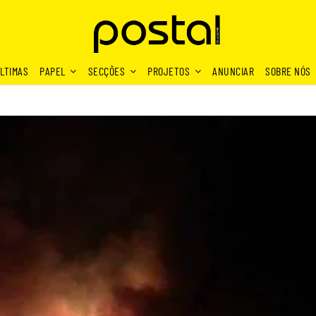
LTIMAS
PAPEL
SECÇÕES
PROJETOS
ANUNCIAR
SOBRE NÓS