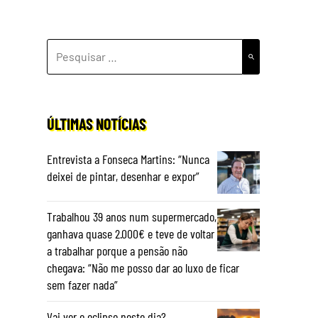
PESQUISAR
POR:
ÚLTIMAS NOTÍCIAS
Entrevista a Fonseca Martins: “Nunca
deixei de pintar, desenhar e expor”
Trabalhou 39 anos num supermercado,
ganhava quase 2.000€ e teve de voltar
a trabalhar porque a pensão não
chegava: “Não me posso dar ao luxo de ficar
sem fazer nada”
Vai ver o eclipse neste dia?