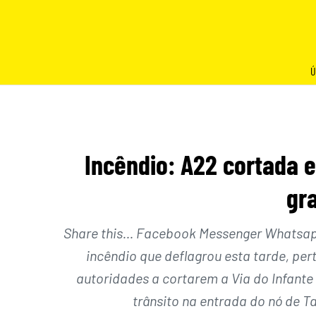
Skip
to
content
Ú
Incêndio: A22 cortada e
gra
Share this… Facebook Messenger Whatsapp 
incêndio que deflagrou esta tarde, per
autoridades a cortarem a Via do Infante
trânsito na entrada do nó de T