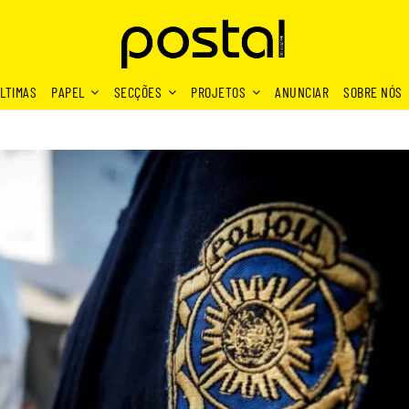
LTIMAS
PAPEL
SECÇÕES
PROJETOS
ANUNCIAR
SOBRE NÓS