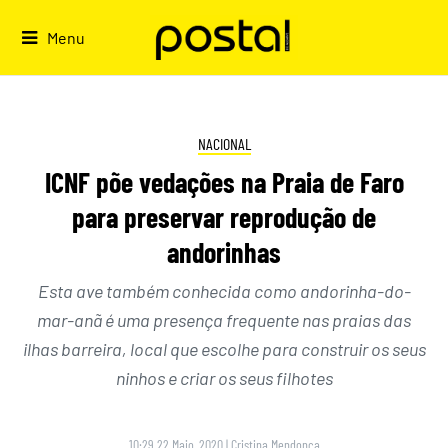
Skip
to
Menu
content
NACIONAL
ICNF põe vedações na Praia de Faro
para preservar reprodução de
andorinhas
Esta ave também conhecida como andorinha-do-
mar-anã é uma presença frequente nas praias das
ilhas barreira, local que escolhe para construir os seus
ninhos e criar os seus filhotes
10:29 22 Maio, 2020
|
Cristina Mendonça