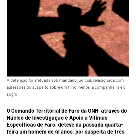
A detenção foi efetuada sob mandado judicial, relacionada com
agressões do suspeito sobre um filho menor, a companheira e o
sogro
O Comando Territorial de Faro da GNR, através do
Núcleo de Investigação e Apoio a V
í
timas
Especificas de Faro, deteve na passada quarta-
feira um homem
de 41 anos, por suspeita
de três