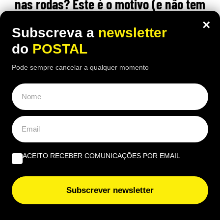
nas rodas? Este é o motivo (e não tem
a ver com animais)
×
Subscreva a
newsletter
15:50 4 Agosto, 2026
|
Rubén Gonçalves
do
POSTAL
Muitos condutores colocam pedaços de cartão
Pode sempre cancelar a qualquer momento
junto às rodas dos carros estacionados ao sol
ACEITO RECEBER COMUNICAÇÕES POR EMAIL
Subscrever newsletter