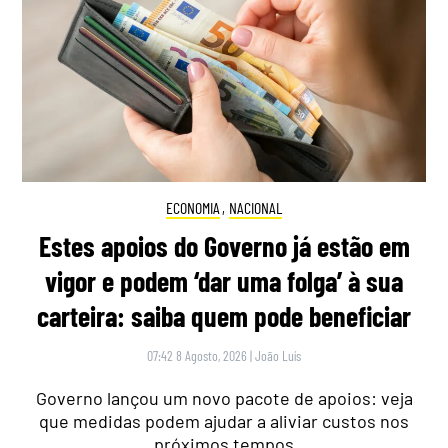
ECONOMIA
,
NACIONAL
Estes apoios do Governo já estão em
vigor e podem ‘dar uma folga’ à sua
carteira: saiba quem pode beneficiar
07:42 8 Agosto, 2026
|
João Luís
Governo lançou um novo pacote de apoios: veja
que medidas podem ajudar a aliviar custos nos
próximos tempos