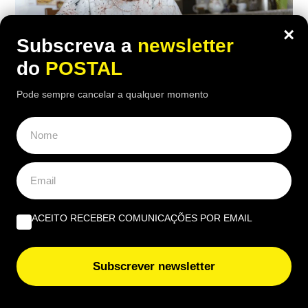
×
Subscreva a
newsletter
do
POSTAL
Pode sempre cancelar a qualquer momento
ECONOMIA
,
EUROPA
“Considero insuficiente”: reformada de
67 anos recebe 1.790€ mas considera a
pensão ‘injusta’
ACEITO RECEBER COMUNICAÇÕES POR EMAIL
18:00 2 Agosto, 2026
|
Rubén Gonçalves
Depois de 25 anos a trabalhar como auxiliar de
Subscrever newsletter
enfermagem, a reformada francesa recebe 1.790
euros brutos por mês, mas considera o valor
insuficiente