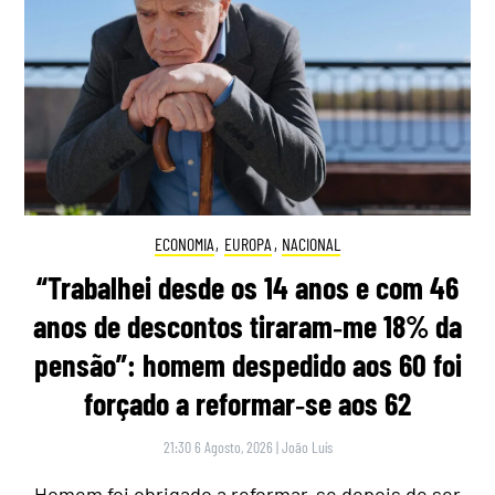
ECONOMIA
,
EUROPA
,
NACIONAL
“Trabalhei desde os 14 anos e com 46
anos de descontos tiraram‑me 18% da
pensão”: homem despedido aos 60 foi
forçado a reformar‑se aos 62
21:30 6 Agosto, 2026
|
João Luís
Homem foi obrigado a reformar-se depois de ser