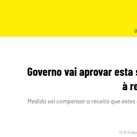
Skip
to
content
Ú
Governo vai aprovar esta 
à r
Medida vai compensar a receita que estes 
13:18 10 No