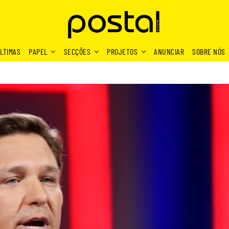
LTIMAS
PAPEL
SECÇÕES
PROJETOS
ANUNCIAR
SOBRE NÓS