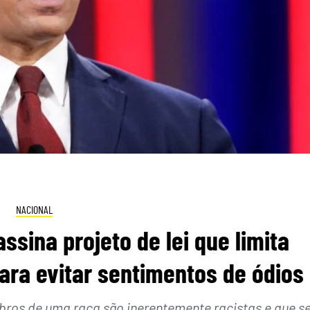
NACIONAL
ssina projeto de lei que limita
ara evitar sentimentos de ódios
bros de uma raça são inerentemente racistas e que s