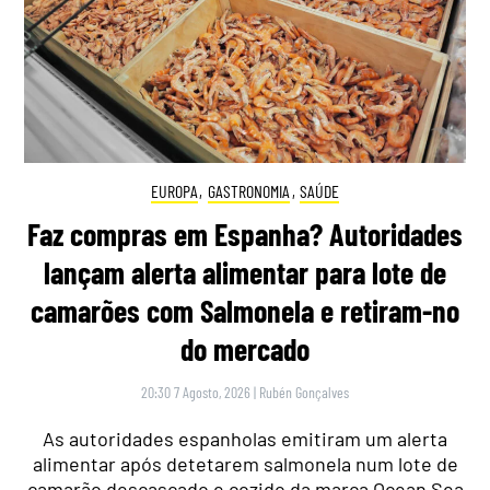
EUROPA
,
GASTRONOMIA
,
SAÚDE
Faz compras em Espanha? Autoridades
lançam alerta alimentar para lote de
camarões com Salmonela e retiram-no
do mercado
20:30 7 Agosto, 2026
|
Rubén Gonçalves
As autoridades espanholas emitiram um alerta
alimentar após detetarem salmonela num lote de
camarão descascado e cozido da marca Ocean Sea