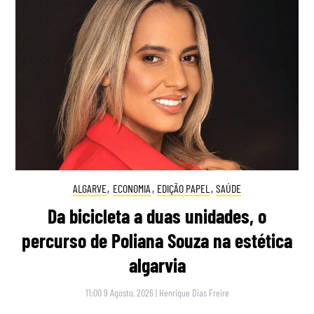
ALGARVE
,
ECONOMIA
,
EDIÇÃO PAPEL
,
SAÚDE
Da bicicleta a duas unidades, o
percurso de Poliana Souza na estética
algarvia
11:00 9 Agosto, 2026
|
Henrique Dias Freire