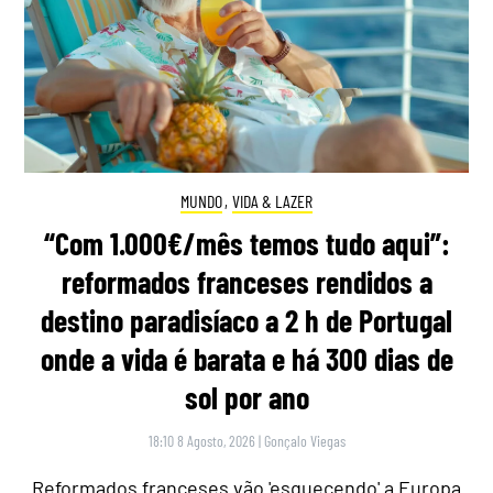
MUNDO
,
VIDA & LAZER
“Com 1.000€/mês temos tudo aqui”:
reformados franceses rendidos a
destino paradisíaco a 2 h de Portugal
onde a vida é barata e há 300 dias de
sol por ano
18:10 8 Agosto, 2026
|
Gonçalo Viegas
Reformados franceses vão 'esquecendo' a Europa