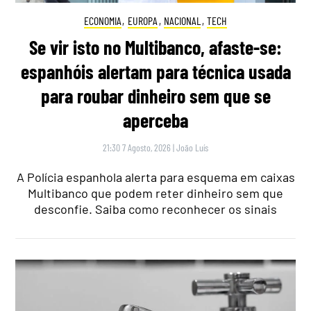
ECONOMIA
,
EUROPA
,
NACIONAL
,
TECH
Se vir isto no Multibanco, afaste-se:
espanhóis alertam para técnica usada
para roubar dinheiro sem que se
aperceba
21:30 7 Agosto, 2026
|
João Luís
A Polícia espanhola alerta para esquema em caixas
Multibanco que podem reter dinheiro sem que
desconfie. Saiba como reconhecer os sinais