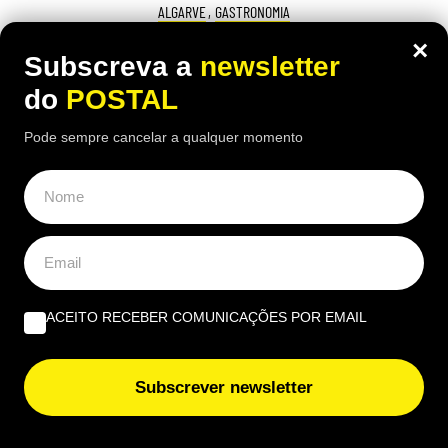
ALGARVE
,
GASTRONOMIA
“O verdadeiro sabor da Guia”: nesta
×
Subscreva a
newsletter
churrasqueira algarvia da EN125 ainda
do
POSTAL
pode comer “excelente frango à Guia”
Pode sempre cancelar a qualquer momento
por 6,50€
16:40 5 Agosto, 2026
|
João Luís
Há uma paragem na Nacional 125 onde uma das
receitas mais conhecidas de frango assado do
Algarve continuam a chamar clientes durante o
verão
ACEITO RECEBER COMUNICAÇÕES POR EMAIL
Subscrever newsletter
ÚLTIMAS NOTÍCIAS