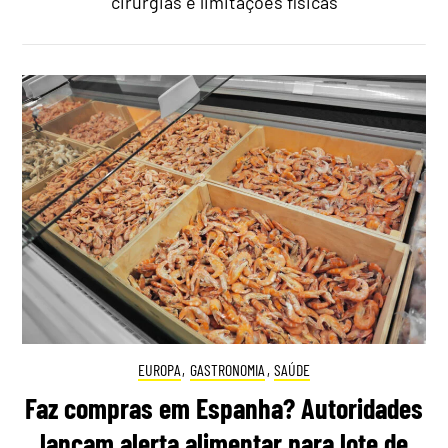
cirurgias e limitações físicas
EUROPA
,
GASTRONOMIA
,
SAÚDE
Faz compras em Espanha? Autoridades
lançam alerta alimentar para lote de