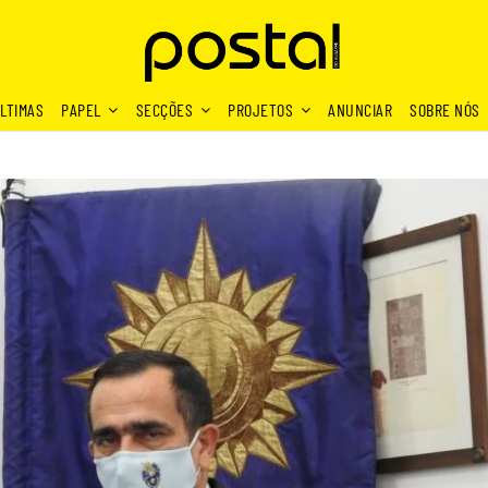
LTIMAS
PAPEL
SECÇÕES
PROJETOS
ANUNCIAR
SOBRE NÓS