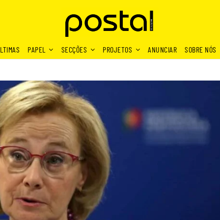
LTIMAS
PAPEL
SECÇÕES
PROJETOS
ANUNCIAR
SOBRE NÓS