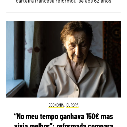
carteira francesa reformou-se aos 62 anos
ECONOMIA
,
EUROPA
“No meu tempo ganhava 150€ mas
vivia melhor”: reformada compara