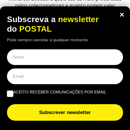
pelos colecionadores e quanto podem valer
×
Subscreva a
newsletter
do
POSTAL
Pode sempre cancelar a qualquer momento
ACEITO RECEBER COMUNICAÇÕES POR EMAIL
ALGARVE
,
NACIONAL
Subscrever newsletter
Lixo espalhado e falta de pontos