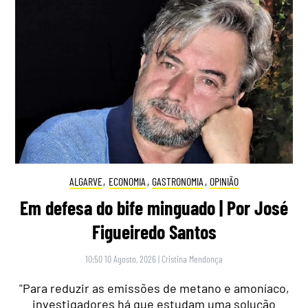
ALGARVE
,
ECONOMIA
,
GASTRONOMIA
,
OPINIÃO
Em defesa do bife minguado | Por José
Figueiredo Santos
10:50 10 Agosto, 2026
|
Cristina Mendonça
"Para reduzir as emissões de metano e amoníaco,
investigadores há que estudam uma solução