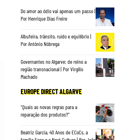
Do amor ao ódio vai apenas um passo |
Por Henrique Dias Freire
Albufeira, trânsito, ruído e equilíbrio |
Por António Nóbrega
Governantes no Algarve: de reino a
região transnacional | Por Virgílio
Machado
EUROPE DIRECT ALGARVE
“Quais as novas regras para a
reparação dos produtos?”
Beatriz Garcia, 40 Anos de ECoCs, a
família Ecoc e a Next Culture | Por João