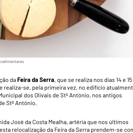
roalimentares
ição da
Feira da Serra
, que se realiza nos dias 14 e 15
ealiza-se, pela primeira vez, no edifício atualmen
nicipal dos Olivais de Stº António, nos antigos
de Stº António.
ida José da Costa Mealha, artéria que nos últimos
desta relocalização da Feira da Serra prendem-se co