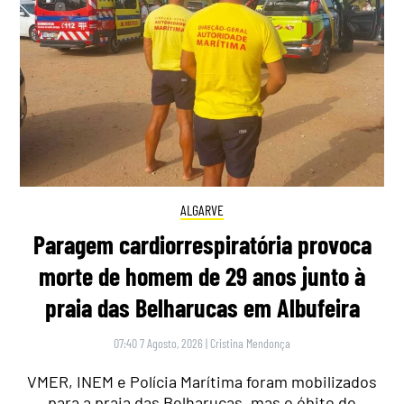
ALGARVE
Paragem cardiorrespiratória provoca
morte de homem de 29 anos junto à
praia das Belharucas em Albufeira
07:40 7 Agosto, 2026
|
Cristina Mendonça
VMER, INEM e Polícia Marítima foram mobilizados
para a praia das Belharucas, mas o óbito do