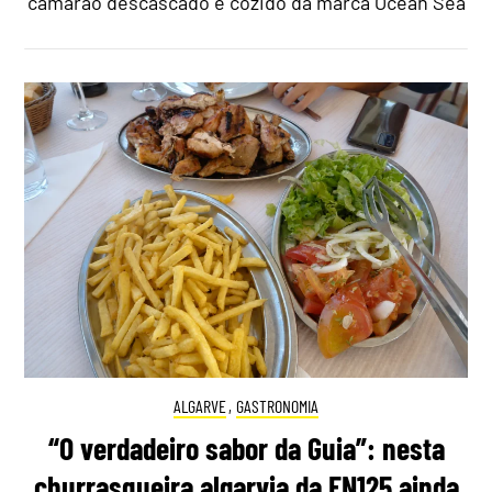
camarão descascado e cozido da marca Ocean Sea
ALGARVE
,
GASTRONOMIA
“O verdadeiro sabor da Guia”: nesta
churrasqueira algarvia da EN125 ainda