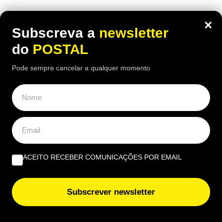
ÚLTIMAS NOTÍCIAS
×
Subscreva a
newsletter
Quem tem menos de 15 anos de descontos pode pedir
do
POSTAL
esta pensão em Portugal se cumprir estes requisitos
Pode sempre cancelar a qualquer momento
Pablu e Davilla animam Dia Internacional da Juventude
em Tavira
Adeus IUC e IPO em Portugal: carros matriculados antes
desta data podem ficar isentos se cumprirem estes
requisitos
ACEITO RECEBER COMUNICAÇÕES POR EMAIL
Recebeu dinheiro de presente? Este detalhe pode
obrigar a entregar parte do valor ao Estado
Subscrever newsletter
Eclipse solar será observado com telescópios na
Fortaleza de Sagres