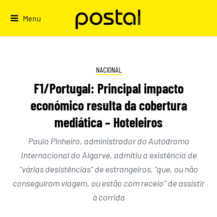
Skip
to
Menu
content
NACIONAL
F1/Portugal: Principal impacto
económico resulta da cobertura
mediática – Hoteleiros
Paulo Pinheiro, administrador do Autódromo
Internacional do Algarve, admitiu a existência de
“várias desistências” de estrangeiros, “que, ou não
conseguiram viagem, ou estão com receio” de assistir
à corrida