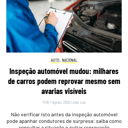
AUTO
,
NACIONAL
Inspeção automóvel mudou: milhares
de carros podem reprovar mesmo sem
avarias visíveis
11:00 7 Agosto, 2026
|
João Luís
Não verificar isto antes da inspeção automóvel
pode apanhar condutores de surpresa: saiba como
consultar a situação e evitar reprovação