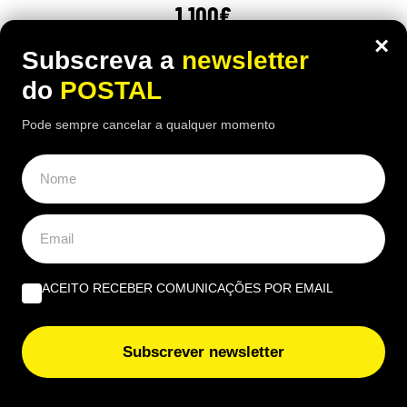
1.100€
×
16:10 5 Agosto, 2026
|
Luís Santos
Subscreva a
newsletter
do
POSTAL
Reformada espanhola revela como consegue gerir
mensalmente uma pensão de 1.100 euros perante
Pode sempre cancelar a qualquer momento
preços cada vez mais elevados
ACEITO RECEBER COMUNICAÇÕES POR EMAIL
Subscrever newsletter