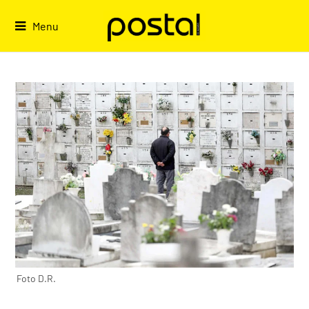
Skip
to
Menu
content
Foto D.R.