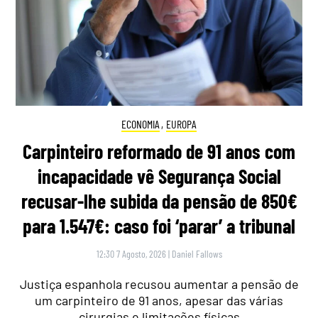
ECONOMIA
,
EUROPA
Carpinteiro reformado de 91 anos com
incapacidade vê Segurança Social
recusar-lhe subida da pensão de 850€
para 1.547€: caso foi ‘parar’ a tribunal
12:30 7 Agosto, 2026
|
Daniel Fallows
Justiça espanhola recusou aumentar a pensão de
um carpinteiro de 91 anos, apesar das várias
cirurgias e limitações físicas