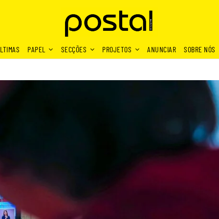
LTIMAS
PAPEL
SECÇÕES
PROJETOS
ANUNCIAR
SOBRE NÓS