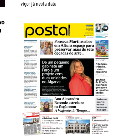
vigor já nesta data
vo
u