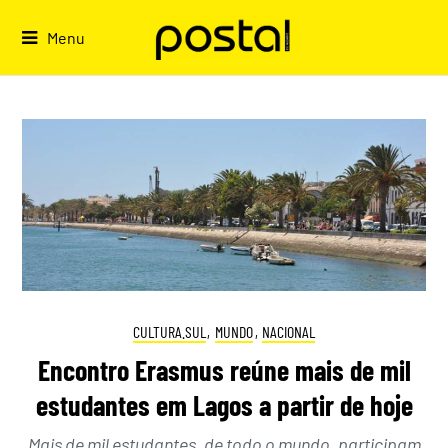
Skip
to
Menu
content
CULTURA.SUL
,
MUNDO
,
NACIONAL
Encontro Erasmus reúne mais de mil
estudantes em Lagos a partir de hoje
Mais de mil estudantes, de todo o mundo, participam