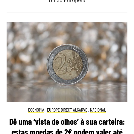
ECONOMIA
,
EUROPE DIRECT ALGARVE
,
NACIONAL
Dê uma ‘vista de olhos’ à sua carteira:
estas moedas de 2€ podem valer até