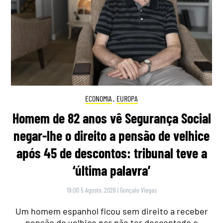
ECONOMIA
,
EUROPA
Homem de 82 anos vê Segurança Social
negar-lhe o direito a pensão de velhice
após 45 de descontos: tribunal teve a
‘última palavra’
19:00 5 Agosto, 2026
|
Gonçalo Viegas
Um homem espanhol ficou sem direito a receber
pensão de velhice por não ter descontado o