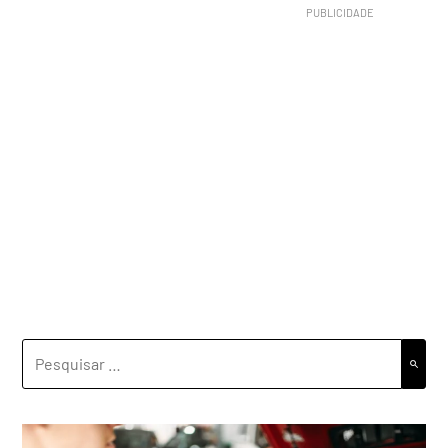
PESQUISAR
POR: