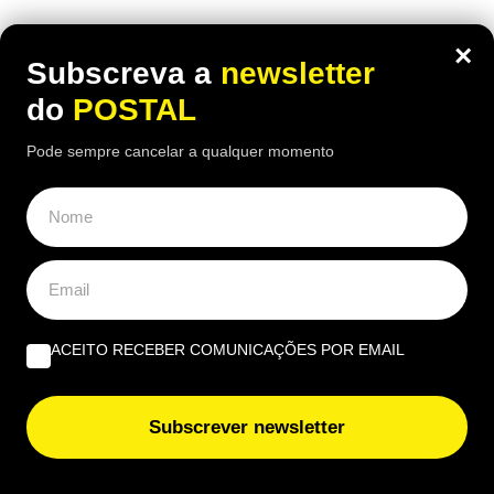
O que fazer quando tudo arde? Impedir os bombeiros
×
voluntários de serem precários | Por Cobramor
Subscreva a
newsletter
do
POSTAL
“A lição de piano” | Por José Garrido
Pode sempre cancelar a qualquer momento
Tripla preocupação | Por Luís Ganhão
EUROPE DIRECT ALGARVE
ACEITO RECEBER COMUNICAÇÕES POR EMAIL
Beatriz Garcia, 40 Anos de ECoCs, a família Ecoc e a
Next Culture | Por João Palmeiro
Subscrever newsletter
União Europeia ‘aperta’: novas regras europeias vão
proibir estas embalagens e algumas entram em vigor já